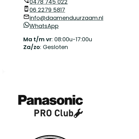
0478 745 022
06 2279 5817
info@daamenduurzaam.nl
WhatsApp
Ma t/m vr
: 08:00u-17:00u
Za/zo
: Gesloten