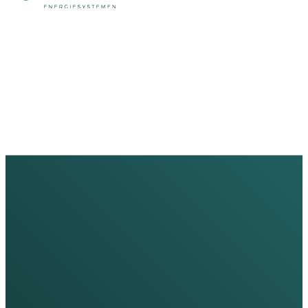
Commerciële oplossingen
Duurzame energieoplossingen v
Home
/
Commerciële oplossingen