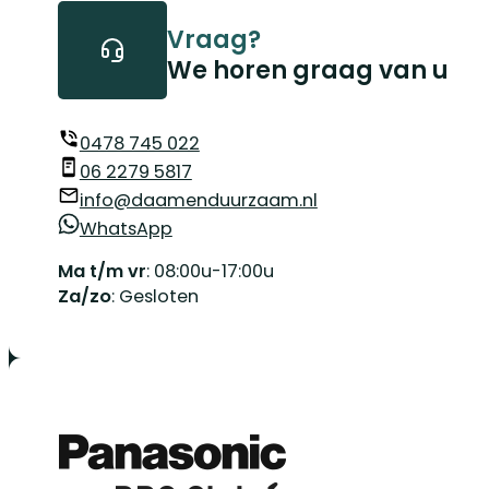
Vraag?
We horen graag van u
0478 745 022
06 2279 5817
info@daamenduurzaam.nl
WhatsApp
Ma t/m vr
: 08:00u-17:00u
Za/zo
: Gesloten